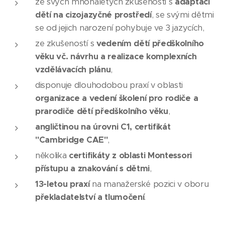
ze svých mnohaletých zkušeností s
adaptací
dětí na cizojazyčné prostředí
, se svými dětmi
se od jejich narození pohybuje ve 3 jazycích,
ze zkušeností s
vedením dětí předškolního
věku vč. návrhu a realizace komplexních
vzdělávacích plánu
,
disponuje dlouhodobou praxí v oblasti
organizace a vedení školení pro rodiče a
prarodiče dětí předškolního věku
,
angličtinou na úrovni C1, certifikát
"Cambridge CAE"
,
několika
certifikáty z oblasti Montessori
přístupu
a znakování s dětmi
,
13-letou praxí
na manažerské pozici v oboru
překladatelství a tlumočení
.