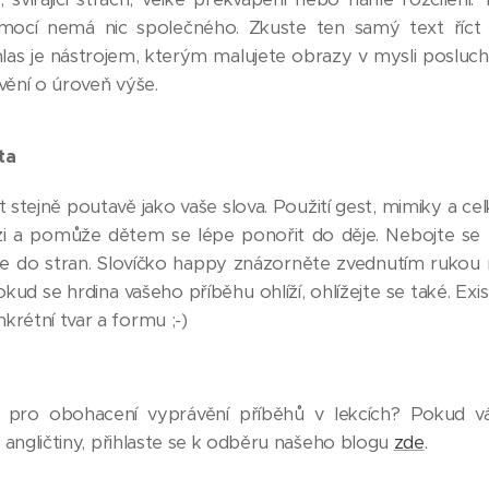
emocí nemá nic společného. Zkuste ten samý text říc
as je nástrojem, kterým malujete obrazy v mysli posluch
vění o úroveň výše.
ta
stejně poutavě jako vaše slova. Použití gest, mimiky a cel
a pomůže dětem se lépe ponořit do děje. Nebojte se na
e do stran. Slovíčko happy znázorněte zvednutím rukou 
kud se hrdina vašeho příběhu ohlíží, ohlížejte se také. Ex
rétní tvar a formu ;-)
 pro obohacení vyprávění příběhů v lekcích? Pokud vás
ů angličtiny, přihlaste se k odběru našeho blogu
zde
.