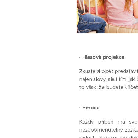
·
Hlasová projekce
Zkuste si opět představit
nejen slovy, ale i tím, j
to však, že budete křičet
·
Emoce
Každý příběh má svou
nezapomenutelný zážitek
radost, hluboký smutek,