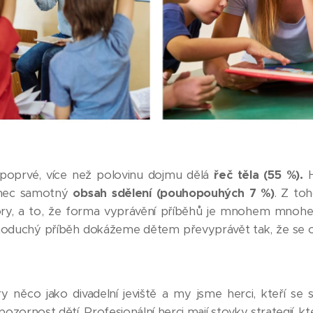
oprvé, více než polovinu dojmu dělá
řeč těla (55 %).
nec samotný
obsah sdělení
(pouhopouhých 7 %)
. Z toh
ry, a to, že forma vyprávění příběhů je mnohem mnohem
noduchý příběh dokážeme dětem převyprávět tak, že se oc
y něco jako divadelní jeviště a my jsme herci, kteří se
zornost dětí. Profesionální herci mají stovky strategií, kter