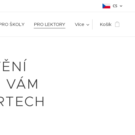
CS
PRO ŠKOLY
PRO LEKTORY
Více
Košík
ĚNÍ
M VÁM
 RTECH