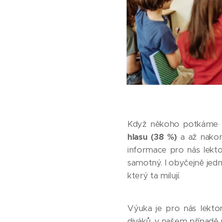
Když někoho potkáme p
hlasu
(38 %)
a až nako
informace pro nás lekto
samotný. I obyčejně jed
který ta milují.
Výuka je pro nás lektor
diváků, v našem případě po