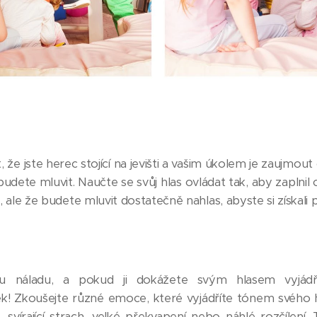
, že jste herec stojící na jevišti a vašim úkolem je zaujmou
ak budete mluvit. Naučte se svůj hlas ovládat tak, aby zapln
, ale že budete mluvit dostatečně nahlas, abyste si získali
 náladu, a pokud ji dokážete svým hlasem vyjádři
! Zkoušejte různé emoce, které vyjádříte tónem svého 
 svírající strach, velké překvapení nebo náhlé rozčílení