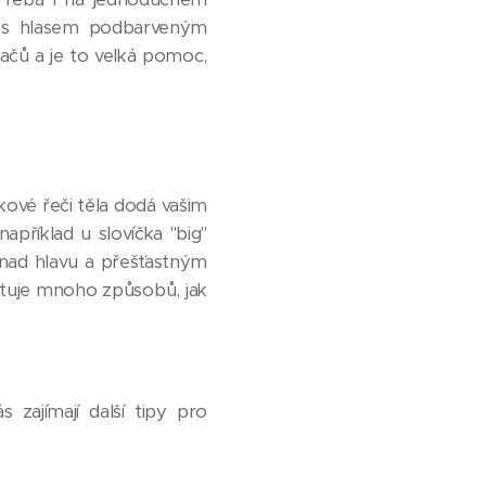
t s hlasem podbarveným
ačů a je to velká pomoc,
kové řeči těla dodá vašim
příklad u slovíčka "big"
nad hlavu a přešťastným
istuje mnoho způsobů, jak
 zajímají další tipy pro