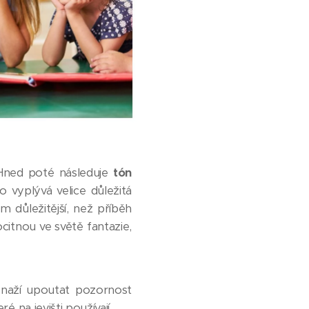
Hned poté následuje
tón
o vyplývá velice důležitá
 důležitější, než příběh
itnou ve světě fantazie,
 snaží upoutat pozornost
é na jevišti používají.