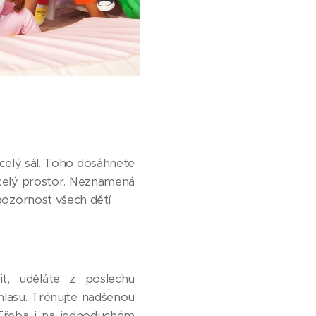
t celý sál. Toho dosáhnete
il celý prostor. Neznamená
 pozornost všech dětí.
t, uděláte z poslechu
hlasu. Trénujte nadšenou
. Třeba i na jednoduchém