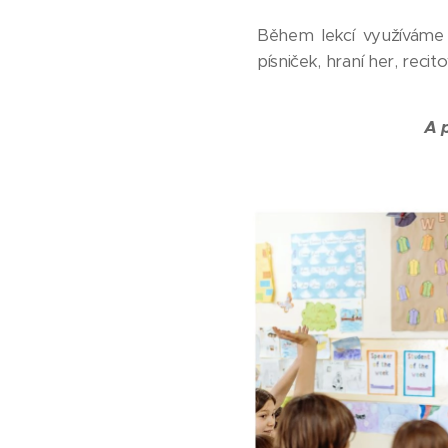
Během lekcí využíváme m
písniček, hraní her, recit
A 