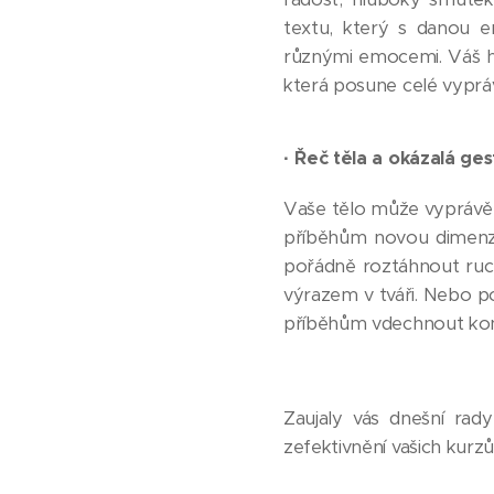
textu, který s danou 
různými emocemi. Váš hl
která posune celé vyprá
·
Řeč těla a okázalá ges
Vaše tělo může vyprávět 
příběhům novou dimenzi 
pořádně roztáhnout ruc
výrazem v tváři. Nebo po
příběhům vdechnout konk
Zaujaly vás dnešní rady
zefektivnění vašich kurz