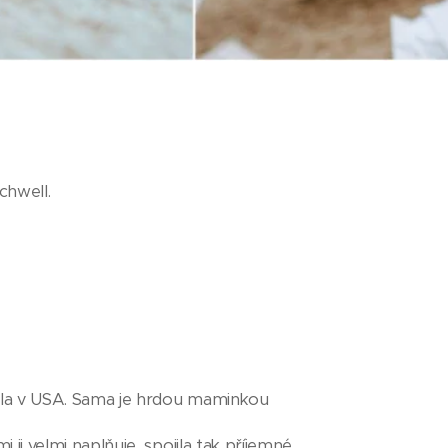
chwell.
žila v USA. Sama je hrdou maminkou
i ji velmi naplňuje, spojila tak příjemné