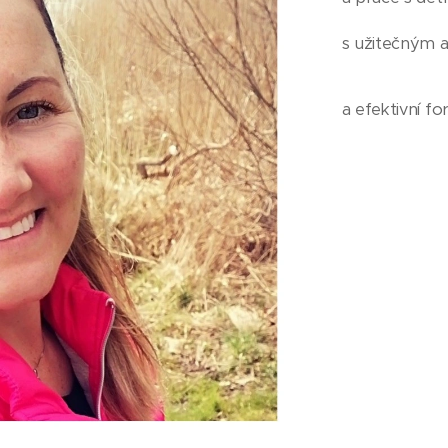
s užitečným a
a efektivní f