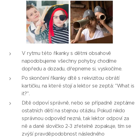
V rytmu této říkanky s dětmi obsahově
napodobujeme všechny pohyby, chodíme
dopředu a dozadu, dřepneme si, vyskočíme.
Po skončení říkanky dítě s rekvizitou obrátí
kartičku, na které stojí a lektor se zeptá: "What is
it?".
Dítě odpoví správně, nebo se případně zeptáme
ostatních dětí na stejnou otázku. Pokud nikdo
správnou odpověď nezná, tak lektor odpoví za
ně a dané slovíčko 2-3 zřetelně zopakuje, tím se
zvýší pravděpodobnost následného