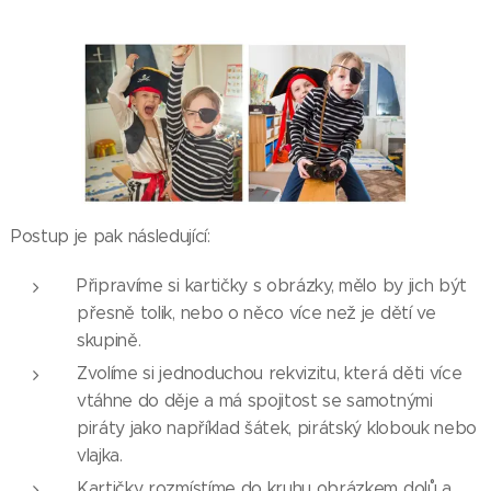
Postup je pak následující:
Připravíme si kartičky s obrázky, mělo by jich být
přesně tolik, nebo o něco více než je dětí ve
skupině.
Zvolíme si jednoduchou rekvizitu, která děti více
vtáhne do děje a má spojitost se samotnými
piráty jako například šátek, pirátský klobouk nebo
vlajka.
Kartičky rozmístíme do kruhu obrázkem dolů a