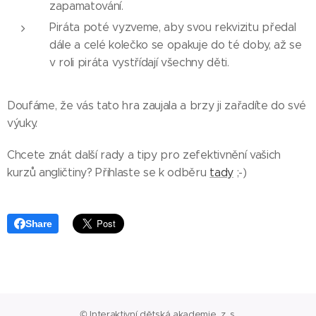
zapamatování.
Piráta poté vyzveme, aby svou rekvizitu předal
dále a celé kolečko se opakuje do té doby, až se
v roli piráta vystřídají všechny děti.
Doufáme, že vás tato hra zaujala a brzy ji zařadíte do své
výuky.
Chcete znát další rady a tipy pro zefektivnění vašich
kurzů angličtiny? Přihlaste se k odběru
tady
;-)
Share
© Interaktivní dětská akademie, z. s.