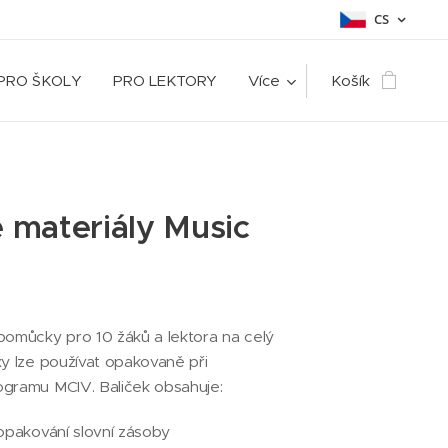
CS
PRO ŠKOLY
PRO LEKTORY
Více
Košík
 materiály Music
pomůcky pro 10 žáků a lektora na celý
ky lze používat opakovaně při
ogramu MCIV. Baliček obsahuje:
 opakování slovní zásoby