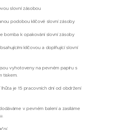
ovou slovní zásobou
sanou podobou klíčové slovní zásoby
hře bomba k opakování slovní zásoby
bsahujícími klíčovou a doplňující slovní
jsou vyhotoveny na pevném papíru s
m tiskem.
 lhůta je 15 pracovních dní od obdržení
odáváme v pevném balení a zasíláme
u.
ční.