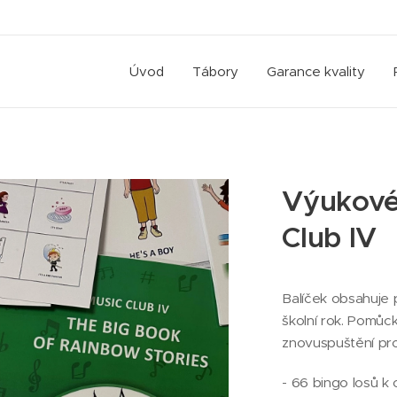
Úvod
Tábory
Garance kvality
Výukové
Club IV
Balíček obsahuje 
školní rok. Pomůc
znovuspuštění pr
- 66 bingo losů k