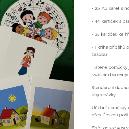
- 25 A5 karet s n
- 44 kartiček s p
- 33 kartiček ke 
- 1 kniha příběhů o
zásobu
Tištěné pomůcky 
kvalitním barevný
Standardní dodací
objednávky.
Učební pomůcky d
přes Českou pošt
Foto pouze ilustra