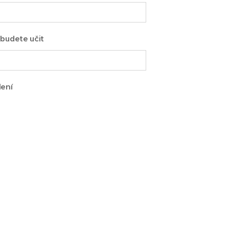
budete učit
lení
 údaje