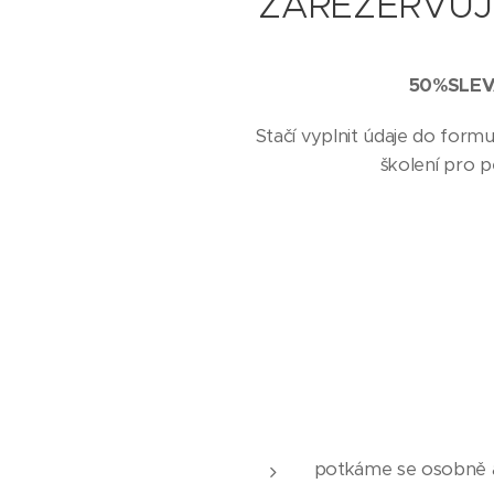
ZAREZERVUJ
50%SLEVA
Stačí vyplnit údaje do for
školení pro p
potkáme se osobně a 