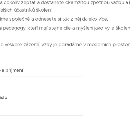
a cokoliv zeptat a dostanete okamžitou zpětnou vazbu a 
 dalších účastníků školení,
íme společně a odnesete si tak z něj daleko více,
i pedagogy, kteří mají stejné cíle a myšlení jako vy, a škole
 veškeré zázemí, vždy je pořádáme v moderních prostore
 a příjmení
íslo