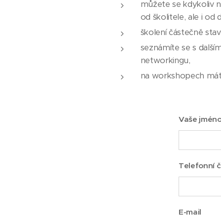
můžete se kdykoliv n
od školitele, ale i od
školení částečně stav
seznámíte se s dalším
networkingu,
na workshopech máte
Vaše jméno
Telefonní č
E-mail