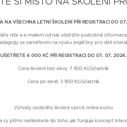
TE SI MÍSTO NA ŠKOLENÍ P
 NA VŠECHNA LETNÍ ŠKOLENÍ PŘI REGISTRACI DO 07.
muláře níže a e-mailem od nás obdržíte podrobné informa
edagogy se zaměřením na výuku angličtiny pro děti intera
UŠETŘETE 4 000 KČ PŘI REGISTRACI DO 07. 07. 2024.
Cena školení bez slevy: 7 900 Kč/účastník
Cena po slevě: 3 900 Kč/účastník
Výhody osobního školení oproti online kurzu:
vy přímo nahlédnete do toho, jak funguje koncept Interak