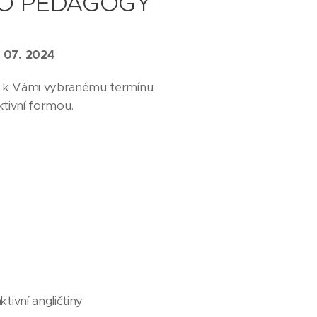
RO PEDAGOGY
 07
. 2024
ce k Vámi vybranému termínu
ktivní formou.
tivní angličtiny