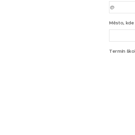
Město, kde 
Termín ško
Fakturační